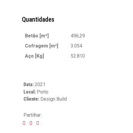
Quantidades
Betão [m³]
496,29
Cofragem [m²]
3.054
Aço [Kg]
52.810
Data:
2021
Local:
Porto
Cliente:
Design Build
Partilhar: